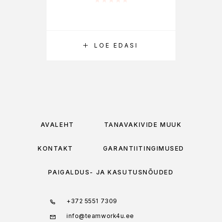
LOE EDASI
AVALEHT
TÄNAVAKIVIDE MÜÜK
KONTAKT
GARANTIITINGIMUSED
PAIGALDUS- JA KASUTUSNÕUDED
+372 5551 7309
info@teamwork4u.ee