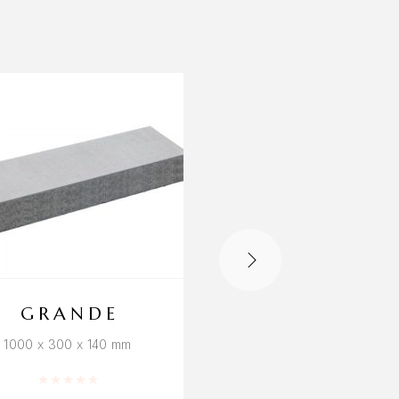
GRANDE
HANSA 8 PL
1000 x 300 x 140 mm
500 x 500 x 80 mm
Hinnanguga
0
/ 5
Hinnanguga