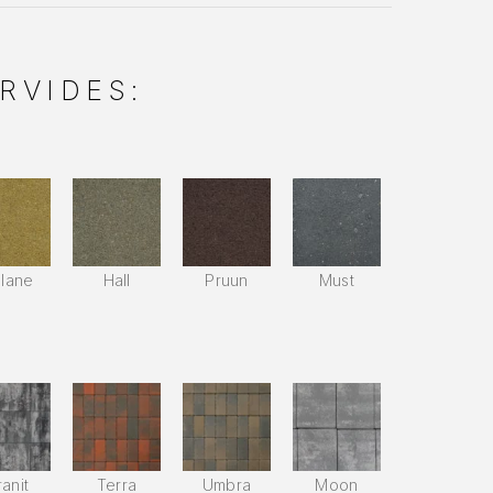
RVIDES:
llane
Hall
Pruun
Must
anit
Terra
Umbra
Moon