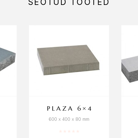
SEOTUD TOOTED
PLAZA 6×4
600 x 400 x 80 mm
/ 5
Hinnanguga
0
/ 5