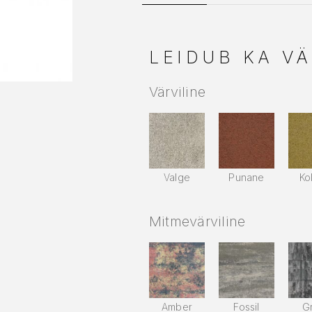
LEIDUB KA VÄ
Värviline
Valge
Punane
Ko
Mitmevärviline
Amber
Fossil
Gr