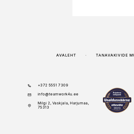
AVALEHT
TÄNAVAKIVIDE 
+372 5551 7309
info@teamwork4u.ee
Milgi 2, Vaskjala, Harjumaa,
75313