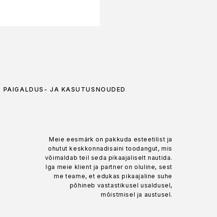
PAIGALDUS- JA KASUTUSNÕUDED
Meie eesmärk on pakkuda esteetilist ja
ohutut keskkonnadisaini toodangut, mis
võimaldab teil seda pikaajaliselt nautida.
Iga meie klient ja partner on oluline, sest
me teame, et edukas pikaajaline suhe
põhineb vastastikusel usaldusel,
mõistmisel ja austusel.