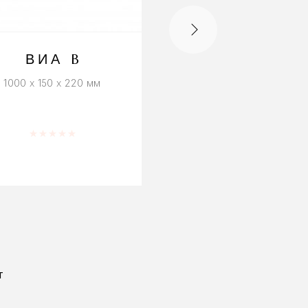
ВИА B
ВИА Я
1000 x 150 x 220 мм
500 x 260 x 300 мм
Оценка
0
из 5
Оценка
0
из 
Т