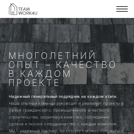
МНОГОЛЕТНИЙ
ОПЫТ – КАЧЕСТВО
В КАЖДОМ
ПРОЕКТЕ
Надежный генеральный подрядчик на каждом этапе.
Наша опытная команда руководит и реализует проекты в
сфере гражданского, промышленного и частного
строительства, гарантируя качество, соблюдение
сроков и тесное сотрудничество с каждым клиентом.
Мы – надежный партнер, на которого можно положиться