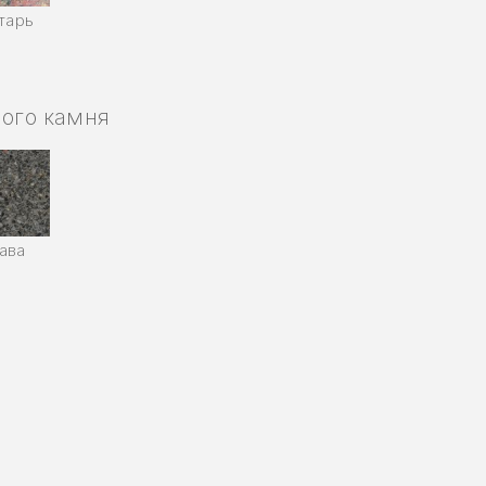
тарь
ного камня
ава