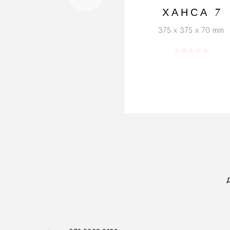
ХАНСА 7
375 x 375 x 70 mm
Оценка
0
из 