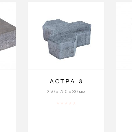
АСТРА 8
250 x 250 x 80 мм
Оценка
0
из 5
5