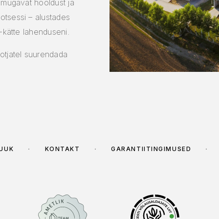
 mugavat hooldust ja
otsessi – alustades
-kätte lahenduseni.
otjatel suurendada
MÜÜK
KONTAKT
GARANTIITINGIMUSED