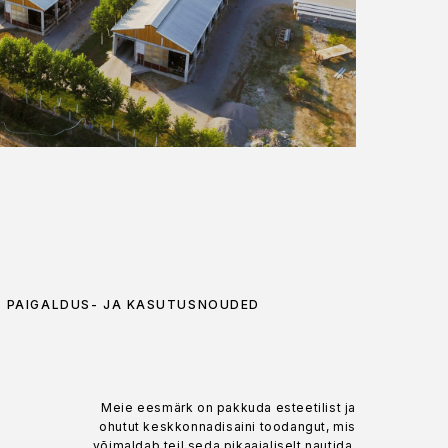
PAIGALDUS- JA KASUTUSNÕUDED
Meie eesmärk on pakkuda esteetilist ja
ohutut keskkonnadisaini toodangut, mis
võimaldab teil seda pikaajaliselt nautida.