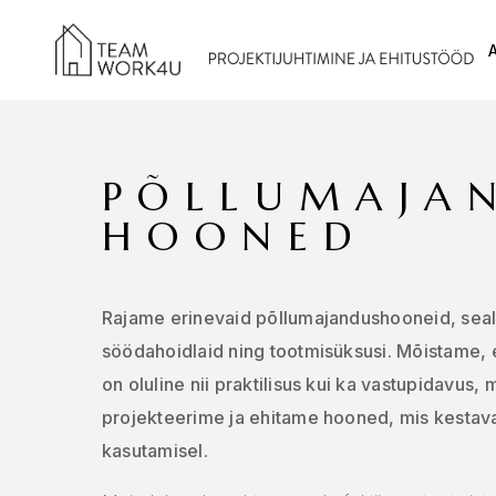
PÕLLU­MAJA
HOONED
Rajame erinevaid põllumajandushooneid, sealhu
söödahoidlaid ning tootmisüksusi. Mõistame,
on oluline nii praktilisus kui ka vastupidavus, 
projekteerime ja ehitame hooned, mis kestava
kasutamisel.