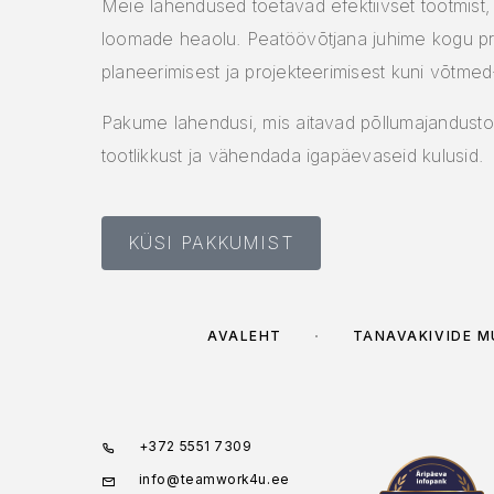
Meie lahendused toetavad efektiivset tootmist,
loomade heaolu. Peatöövõtjana juhime kogu pr
planeerimisest ja projekteerimisest kuni võtmed
Pakume lahendusi, mis aitavad põllumajandusto
tootlikkust ja vähendada igapäevaseid kulusid.
KÜSI PAKKUMIST
AVALEHT
TÄNAVAKIVIDE 
+372 5551 7309
info@teamwork4u.ee