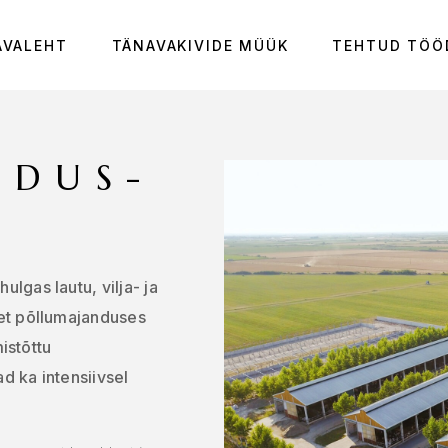
AVALEHT
TÄNAVAKIVIDE MÜÜK
TEHTUD TÖÖ
NDUS­
lgas lautu, vilja- ja
 et põllumajanduses
mistõttu
d ka intensiivsel