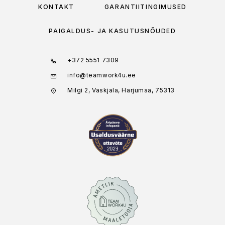
KONTAKT
GARANTIITINGIMUSED
PAIGALDUS- JA KASUTUSNÕUDED
+372 5551 7309
info@teamwork4u.ee
Milgi 2, Vaskjala, Harjumaa, 75313