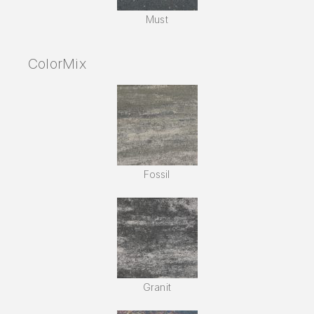
Must
ColorMix
Fossil
Granit