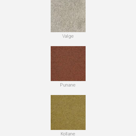
Valge
Punane
Kollane