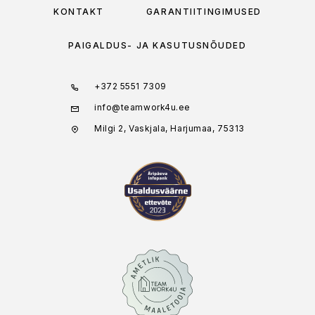
KONTAKT
GARANTIITINGIMUSED
PAIGALDUS- JA KASUTUSNÕUDED
+372 5551 7309
info@teamwork4u.ee
Milgi 2, Vaskjala, Harjumaa, 75313