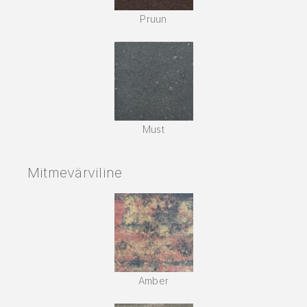
Pruun
Must
Mitmevärviline
Amber