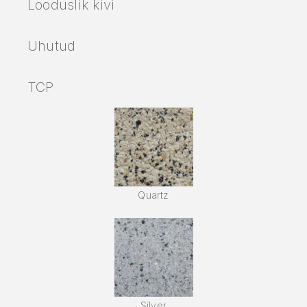
Looduslik kivi
Uhutud
TCP
Quartz
Silver