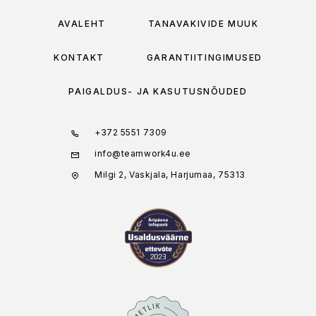
AVALEHT
TÄNAVAKIVIDE MÜÜK
KONTAKT
GARANTIITINGIMUSED
PAIGALDUS- JA KASUTUSNÕUDED
+372 5551 7309
info@teamwork4u.ee
Milgi 2, Vaskjala, Harjumaa, 75313