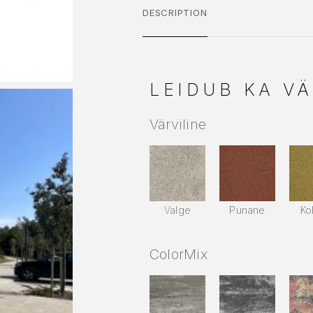
DESCRIPTION
LEIDUB KA VÄ
Värviline
Valge
Punane
Ko
ColorMix