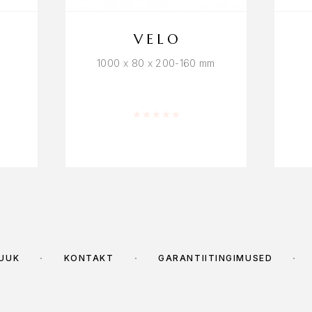
VELO
1000 x 80 x 200-160 mm
/ 5
Hinnanguga
0
/ 5
MÜÜK
KONTAKT
GARANTIITINGIMUSED