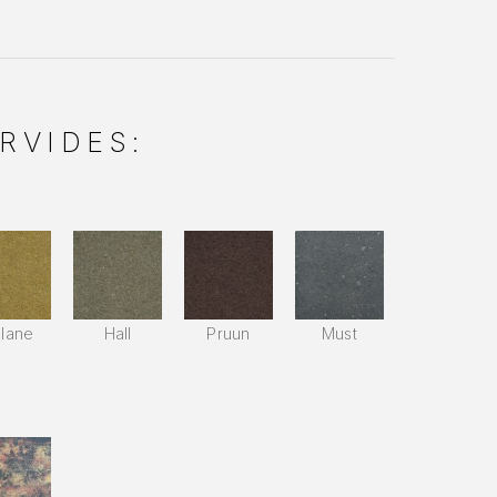
RVIDES:
llane
Hall
Pruun
Must