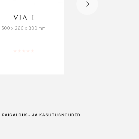
VIA I
VIA B
500 x 260 x 300 mm
1000 x 150 x 220 mm
Hinnanguga
0
/ 5
Hinnanguga
PAIGALDUS- JA KASUTUSNÕUDED