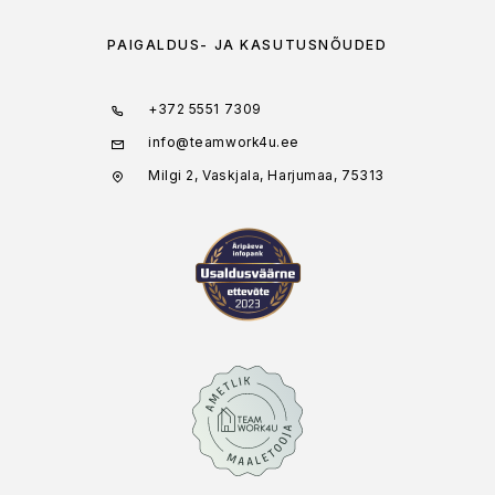
PAIGALDUS- JA KASUTUSNÕUDED
+372 5551 7309
info@teamwork4u.ee
Milgi 2, Vaskjala, Harjumaa, 75313