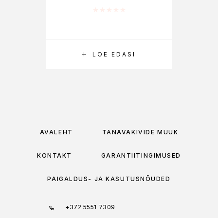
Hinnanguga
0
/ 5
LOE EDASI
AVALEHT
TÄNAVAKIVIDE MÜÜK
KONTAKT
GARANTIITINGIMUSED
PAIGALDUS- JA KASUTUSNÕUDED
+372 5551 7309