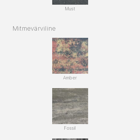
Must
Mitmevärviline
Amber
Fossil