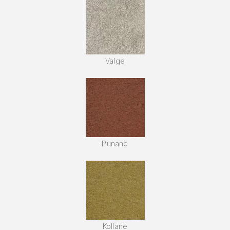
Valge
Punane
Kollane