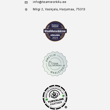
info@teamwork4u.ee
Milgi 2, Vaskjala, Harjumaa, 75313
®