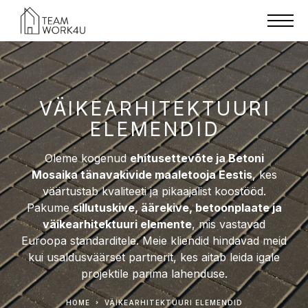
VÄIKEARHITEKTUURI
ELEMENDID
Oleme kogenud
ehitusettevõte ja Betoni
Mosaika tänavakivide maaletooja Eestis
, kes
väärtustab kvaliteeti ja pikaajalist koostööd.
Pakume
sillutuskive, äärekive, betoonplaate ja
väikearhitektuuri elemente
, mis vastavad
Euroopa standarditele. Meie kliendid hindavad meid
kui usaldusväärset partnerit, kes aitab leida igale
projektile parima lahenduse.
HOME
VÄIKEARHITEKTUURI ELEMENDID