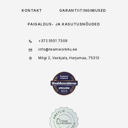
KONTAKT
GARANTIITINGIMUSED
PAIGALDUS- JA KASUTUSNÕUDED
+372 5551 7309
info@teamwork4u.ee
Milgi 2, Vaskjala, Harjumaa, 75313