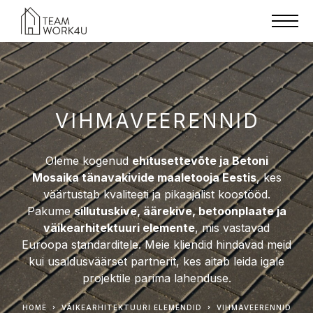
VIHMAVEERENNID
Oleme kogenud
ehitusettevõte ja Betoni
Mosaika tänavakivide maaletooja Eestis
, kes
väärtustab kvaliteeti ja pikaajalist koostööd.
Pakume
sillutuskive, äärekive, betoonplaate ja
väikearhitektuuri elemente
, mis vastavad
Euroopa standarditele. Meie kliendid hindavad meid
kui usaldusväärset partnerit, kes aitab leida igale
projektile parima lahenduse.
HOME
VÄIKEARHITEKTUURI ELEMENDID
VIHMAVEERENNID