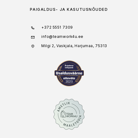
PAIGALDUS- JA KASUTUSNÕUDED
+372 5551 7309
info@teamwork4u.ee
Milgi 2, Vaskjala, Harjumaa, 75313